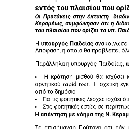
εντός του πλαισίου που ορίζ
Οι Πρυτάνεις στην έκτακτη διαδι
Κεραμέως, συμφώνησαν ότι η διδασ
του πλαισίου που ορίζει το υπ. Παι
Η υ
πουργός Παιδείας
ανακοίνωσε 
Απόφαση, η οποία θα προβλέπει όλε
Παράλληλα η υπουργός Παιδείας
, 
Η κράτηση μισθού θα ισχύσει 
αρνητικού rapid test. Η σχετική εγ
από το δημόσιο.
Για τις φοιτητικές λέσχες ισχύει ότ
Στις φοιτητικές εστίες σε περίπ
Η απάντηση με νόημα της Ν. Κερα
Σε επισήμανση Πρύτανη ότι εάν