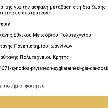
α της για την ασφαλή μετάβαση στη δια ζώσης 
ότητας σε συστράτευση.
νεων
ύτανης Εθνικού Μετσόβιου Πολυτεχνείου
ύτανης Πανεπιστημίου Ιωαννίνων
Πρύτανης Πολυτεχνείου Κρήτης
671/synodos-prytaneon-sygkatathesi-gia-dia-zosis
επιστήμιο
,
φοιτητες