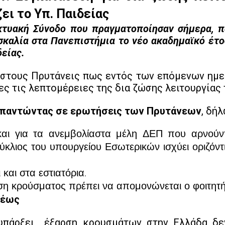
ει το Υπ. Παιδείας
κτυακή Σύνοδο που πραγματοποίησαν σήμερα, π
καλία στα Πανεπιστήμια το νέο ακαδημαϊκό έτος
δείας.
στους Πρυτάνεις πως εντός των επόμενων ημερ
ς τις λεπτομέρειες της δια ζώσης λειτουργίας 
απαντώντας σε ερωτήσεις των Πρυτάνεων
, δή
και για τα ανεμβολίαστα μέλη ΔΕΠ που αρνούντ
κύκλιος του υπουργείου Εσωτερικών ισχύει οριζό
ι και στα εστιατόρια.
τωση κρούσματος πρέπει να απομονώνεται ο φοιτητ
μέως
 υπάρξει έξαρση κρουσμάτων στην Ελλάδα δεν