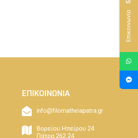
Επικοινωνία
ΕΠΙΚΟΙΝΩΝΙΑ
info@filomatheiapatra.gr
Βορείου Ηπείρου 24
Πάτρα 262 24